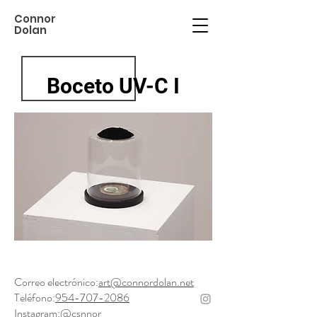
Connor
Dolan
Boceto UV-C I
Correo electrónico:
art@connordolan.net
Teléfono:
954-707-2086
Instagram:
@csnnor