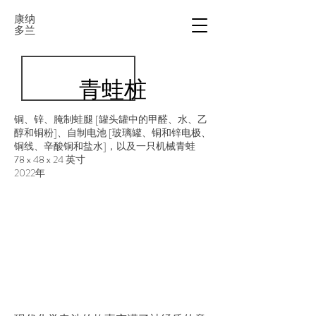
康纳
多兰
青蛙桩
铜、锌、腌制蛙腿 [罐头罐中的甲醛、水、乙
醇和铜粉]、自制电池 [玻璃罐、铜和锌电极、
铜线、辛酸铜和盐水]，以及一只机械青蛙
78 x 48 x 24 英寸
2022年