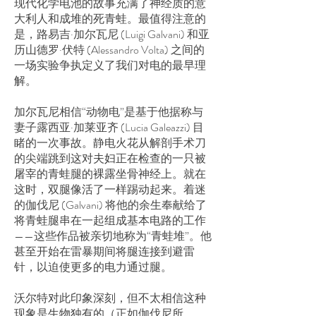
现代化学电池的故事充满了神经质的意
大利人和成堆的死青蛙。最值得注意的
是，路易吉·加尔瓦尼 (Luigi Galvani) 和亚
历山德罗·伏特 (Alessandro Volta) 之间的
一场实验争执定义了我们对电的最早理
解。
加尔瓦尼相信“动物电”是基于他据称与
妻子露西亚·加莱亚齐 (Lucia Galeazzi) 目
睹的一次事故。静电火花从解剖手术刀
的尖端跳到这对夫妇正在检查的一只被
屠宰的青蛙腿的裸露坐骨神经上。就在
这时，双腿像活了一样踢动起来。着迷
的伽伐尼 (Galvani) 将他的余生奉献给了
将青蛙腿串在一起组成基本电路的工作
——这些作品被亲切地称为“青蛙堆”。他
甚至开始在雷暴期间将腿连接到避雷
针，以迫使更多的电力通过腿。
沃尔特对此印象深刻，但不太相信这种
现象是生物独有的（正如伽伐尼所