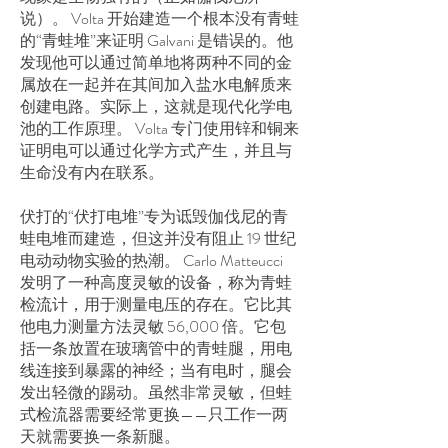
说）。 Volta 开始建造一个根本没有青蛙
的“青蛙堆”来证明 Galvani 是错误的。他
发现他可以通过简单地将两种不同的金
属放在一起并在其间加入盐水电解质来
创建电路。实际上，这就是现代化学电
池的工作原理。 Volta 专门使用锌和铜来
证明电可以通过化学方式产生，并且与
生命没有内在联系。
伏打的“伏打电堆”专为诋毁伽伐尼的青
蛙电堆而建造，但这并没有阻止 19 世纪
电动动物实验的热潮。 Carlo Matteucci
发明了一种高度灵敏的设备，称为青蛙
检流计，用于测量电压的存在。它比其
他电力测量方法灵敏 56,000 倍。它包
括一条放置在玻璃管中的青蛙腿，用电
线连接到暴露的神经；当有电时，腿会
发出轻微的踢动。虽然非常灵敏，但蛙
式检流器需要经常更换——只工作一两
天就需要换一条新腿。