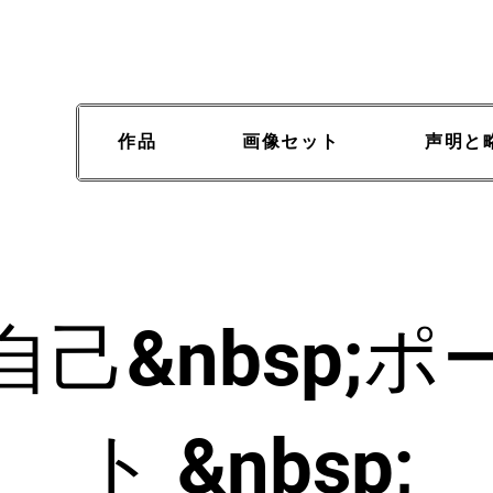
作品
画像セット
声明と
己&nbsp;
ポ
ト &nbsp;